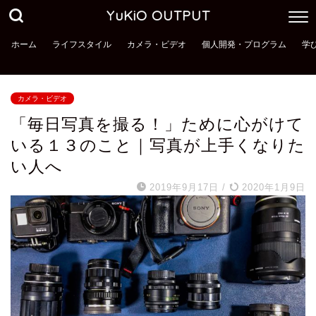
YuKiO OUTPUT
ホーム
ライフスタイル
カメラ・ビデオ
個人開発・プログラム
学
カメラ・ビデオ
「毎日写真を撮る！」ために心がけて
いる１３のこと｜写真が上手くなりた
い人へ
2019年9月17日
/
2020年1月9日