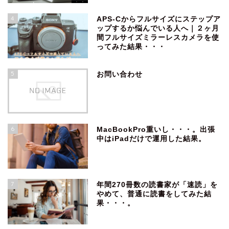
4
APS-Cからフルサイズにステップア
ップするか悩んでいる人へ｜２ヶ月
間フルサイズミラーレスカメラを使
ってみた結果・・・
5
お問い合わせ
6
MacBookPro重いし・・・。出張
中はiPadだけで運用した結果。
7
年間270冊数の読書家が「速読」を
やめて、普通に読書をしてみた結
果・・・。