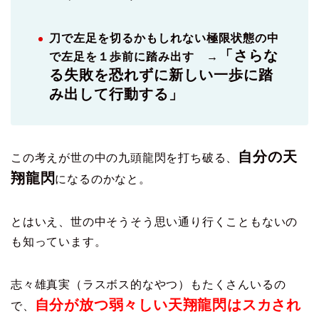
刀で左足を切るかもしれない極限状態の中
「さらな
で左足を１歩前に踏み出す →
る失敗を恐れずに新しい一歩に踏
み出して行動する」
自分の天
この考えが世の中の九頭龍閃を打ち破る、
翔龍閃
になるのかなと。
とはいえ、世の中そうそう思い通り行くこともないの
も知っています。
志々雄真実（ラスボス的なやつ）もたくさんいるの
自分が放つ弱々しい天翔龍閃はスカされ
で、