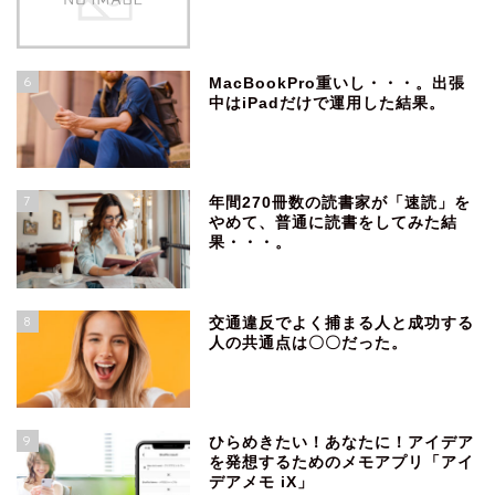
6
MacBookPro重いし・・・。出張
中はiPadだけで運用した結果。
7
年間270冊数の読書家が「速読」を
やめて、普通に読書をしてみた結
果・・・。
8
交通違反でよく捕まる人と成功する
人の共通点は〇〇だった。
9
ひらめきたい！あなたに！アイデア
を発想するためのメモアプリ「アイ
デアメモ iX」