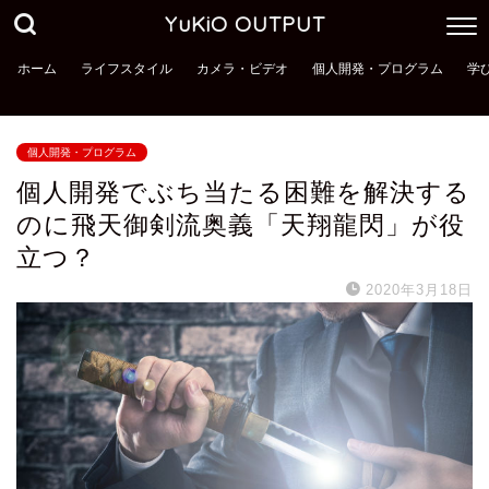
YuKiO OUTPUT
ホーム
ライフスタイル
カメラ・ビデオ
個人開発・プログラム
学
個人開発・プログラム
個人開発でぶち当たる困難を解決する
のに飛天御剣流奥義「天翔龍閃」が役
立つ？
2020年3月18日