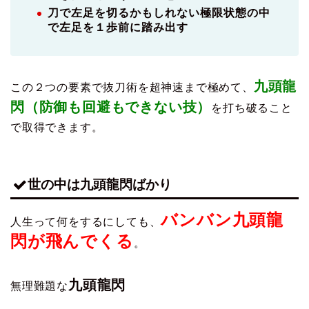
刀で左足を切るかもしれない極限状態の中
で左足を１歩前に踏み出す
九頭龍
この２つの要素で抜刀術を超神速まで極めて、
閃（防御も回避もできない技）
を打ち破ること
で取得できます。
世の中は九頭龍閃ばかり
バンバン九頭龍
人生って何をするにしても、
閃が飛んでくる
。
九頭龍閃
無理難題な