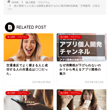
HOME
個人開発・プログラム
個人開発でぶち当たる困難を解決するのに飛天御剣流奥義「天翔龍閃」が役立
つ？
RELATED POST
個人開発・プログラム
個人開発・プログラム
交通違反でよく捕まる人と成
なぜ消費税が下げられないの
功する人の共通点は〇〇だっ
か？から考えるアプリ開発の
た。
魅力
2023年4月18日
2023年3月24日
個人開発・プログラム
個人開発・プログラム