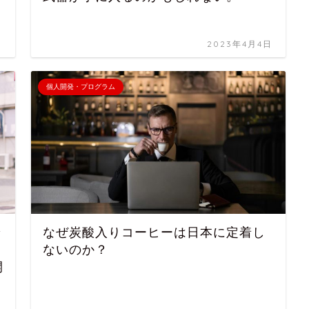
日
2023年4月4日
個人開発・プログラム
で
なぜ炭酸入りコーヒーは日本に定着し
ないのか？
開