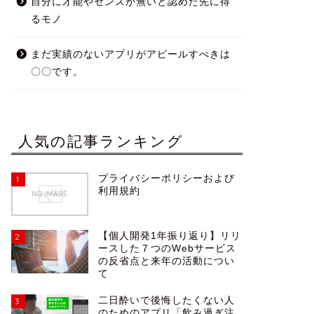
自分に才能やセンスが無いと認めた先に得
るモノ
まだ実績のないアプリがアピールすべきは
〇〇です。
人気の記事ランキング
プライバシーポリシーおよび
1
利用規約
【個人開発1年振り返り】リリ
2
ースした７つのWebサービス
の反省点と来年の活動につい
て
二日酔いで後悔したくない人
3
のためのアプリ「飲み過ぎ注