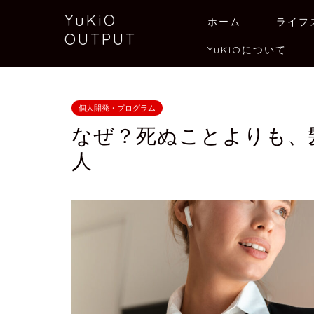
YuKiO
ホーム
ライフ
OUTPUT
YuKiOについて
個人開発・プログラム
なぜ？死ぬことよりも、
人