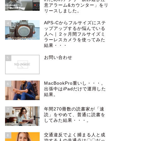
意アラーム&カウンター」をリ
リースしました。
APS-Cからフルサイズにステ
4
ップアップするか悩んでいる
人へ｜２ヶ月間フルサイズミ
ラーレスカメラを使ってみた
結果・・・
お問い合わせ
5
MacBookPro重いし・・・。
6
出張中はiPadだけで運用した
結果。
年間270冊数の読書家が「速
7
読」をやめて、普通に読書を
してみた結果・・・。
交通違反でよく捕まる人と成
8
功する人の共通点は〇〇だっ